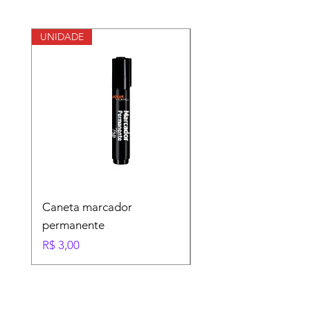
UNIDADE
Largura 40
Caneta marcador
Plástico Bolha 50 me
permanente
Preço
R$ 65,00
Preço
R$ 3,00