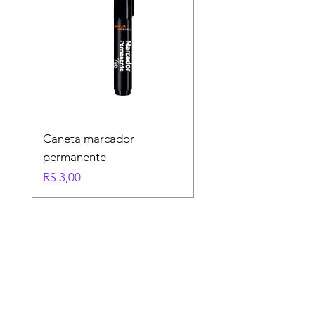
Caneta marcador
Plástico Bolha 50 me
permanente
Preço
R$ 65,00
Preço
R$ 3,00